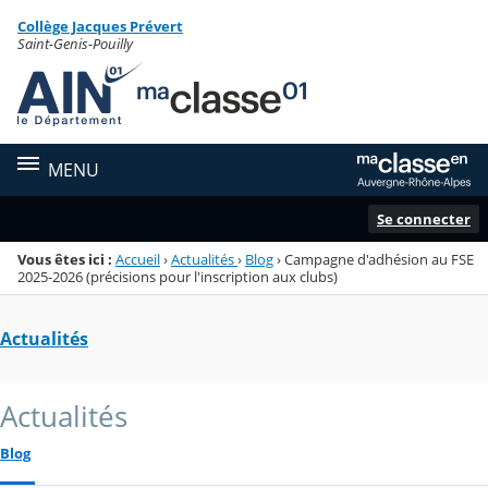
Panneau de gestion des cookies
Collège Jacques Prévert
Menu de la rubrique
Contenu
Saint-Genis-Pouilly
MENU
Se connecter
Vous êtes ici :
Accueil
›
Actualités
›
Blog
›
Campagne d'adhésion au FSE
2025-2026 (précisions pour l'inscription aux clubs)
Actualités
Actualités
Blog