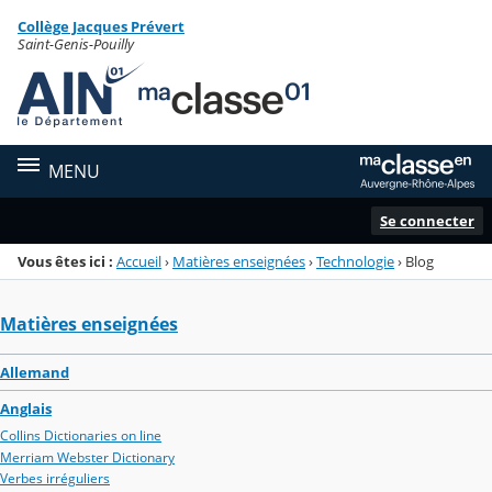
Panneau de gestion des cookies
Collège Jacques Prévert
Menu de la rubrique
Contenu
Saint-Genis-Pouilly
MENU
Se connecter
Vous êtes ici :
Accueil
›
Matières enseignées
›
Technologie
›
Blog
Matières enseignées
Allemand
Anglais
Collins Dictionaries on line
Merriam Webster Dictionary
Verbes irréguliers