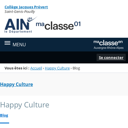
Panneau de gestion des cookies
Collège Jacques Prévert
Menu de la rubrique
Contenu
Saint-Genis-Pouilly
MENU
Se connecter
Vous êtes ici :
Accueil
›
Happy Culture
›
Blog
Happy Culture
Happy Culture
Blog