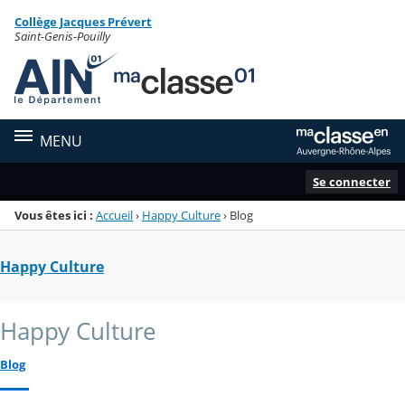
Panneau de gestion des cookies
Collège Jacques Prévert
Menu de la rubrique
Contenu
Saint-Genis-Pouilly
MENU
Se connecter
Vous êtes ici :
Accueil
›
Happy Culture
›
Blog
Happy Culture
Happy Culture
Blog