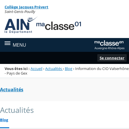
Panneau de gestion des cookies
Collège Jacques Prévert
Menu de la rubrique
Contenu
Saint-Genis-Pouilly
MENU
Se connecter
Vous êtes ici :
Accueil
›
Actualités
›
Blog
›
Information du CIO Valserhône
- Pays de Gex
Actualités
Actualités
Blog