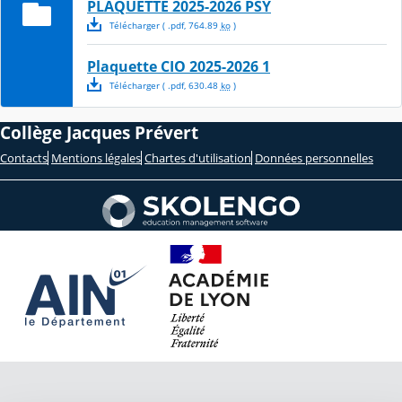
PLAQUETTE 2025-2026 PSY
Télécharger
( .
pdf
,
764.89
ko
)
Plaquette CIO 2025-2026 1
Télécharger
( .
pdf
,
630.48
ko
)
Collège Jacques Prévert
Contacts
Mentions légales
Chartes d'utilisation
Données personnelles