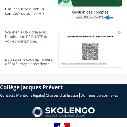
Cliquer sur <Ajouter un
compte> ou sur le < + >
Scanner le QR Code avec
l'application PRONOTE de
votre smartphone,
puis saisir le code éphémère
défini à l'étape précédente
Collège Jacques Prévert
Contacts
Mentions légales
Chartes d'utilisation
Données personnelles