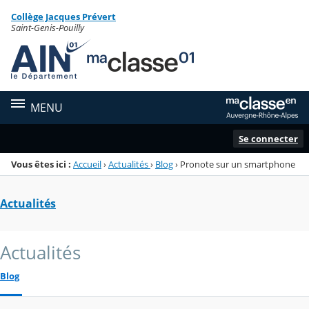
Panneau de gestion des cookies
Collège Jacques Prévert
Menu de la rubrique
Contenu
Saint-Genis-Pouilly
MENU
Se connecter
Vous êtes ici :
Accueil
›
Actualités
›
Blog
›
Pronote sur un smartphone
Actualités
Actualités
Blog