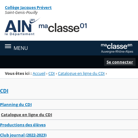
Panneau de gestion des cookies
Collège Jacques Prévert
Menu de la rubrique
Contenu
Saint-Genis-Pouilly
MENU
Se connecter
Vous êtes ici :
Accueil
›
CDI
›
Catalogue en ligne du CDI
›
CDI
Planning du CDI
Catalogue en ligne du CDI
Productions des élèves
Club journal (2022-2023)