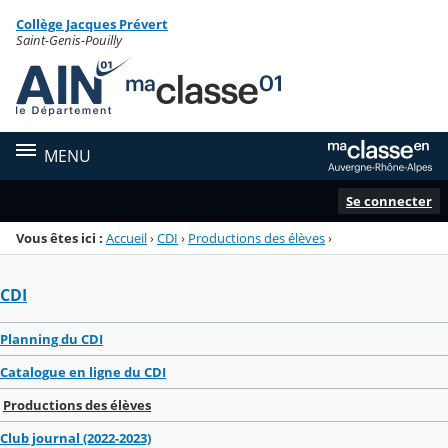
Panneau de gestion des cookies
Collège Jacques Prévert
Menu de la rubrique
Contenu
Saint-Genis-Pouilly
MENU
Se connecter
Vous êtes ici :
Accueil
›
CDI
›
Productions des élèves
›
CDI
Planning du CDI
Catalogue en ligne du CDI
Productions des élèves
Club journal (2022-2023)