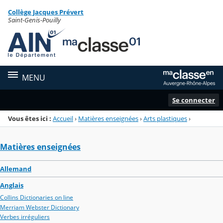
Panneau de gestion des cookies
Collège Jacques Prévert
Menu de la rubrique
Contenu
Saint-Genis-Pouilly
MENU
Se connecter
Vous êtes ici :
Accueil
›
Matières enseignées
›
Arts plastiques
›
Matières enseignées
Allemand
Anglais
Collins Dictionaries on line
Merriam Webster Dictionary
Verbes irréguliers