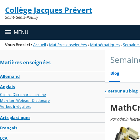
Panneau de gestion des cookies
Collège Jacques Prévert
Menu de la rubrique
Contenu
Saint-Genis-Pouilly
MENU
Vous êtes ici :
Accueil
›
Matières enseignées
›
Mathématiques
›
Semaine 
Semain
Matières enseignées
Blog
Allemand
Anglais
‹
Retour au blog
Collins Dictionaries on line
Merriam Webster Dictionary
MathCr
Verbes irréguliers
Arts plastiques
Par admin hlestie
Français
LCA