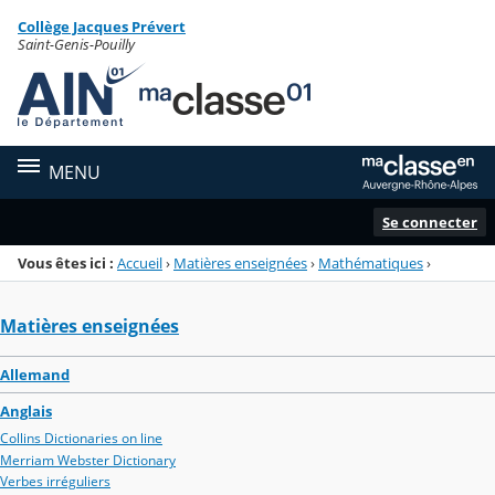
Panneau de gestion des cookies
Collège Jacques Prévert
Menu de la rubrique
Contenu
Saint-Genis-Pouilly
MENU
Se connecter
Vous êtes ici :
Accueil
›
Matières enseignées
›
Mathématiques
›
Matières enseignées
Allemand
Anglais
Collins Dictionaries on line
Merriam Webster Dictionary
Verbes irréguliers