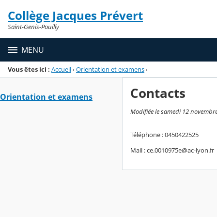
Panneau de gestion des cookies
Collège Jacques Prévert
Menu de la rubrique
Contenu
Saint-Genis-Pouilly
MENU
Vous êtes ici :
Accueil
›
Orientation et examens
›
Contacts
Orientation et examens
Modifiée le samedi 12 novembr
Téléphone : 0450422525
Mail : ce.0010975e@ac-lyon.fr