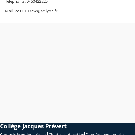
Téléphone : 0450422525
Mail : ce.0010975e@ac-lyon.fr
Collège Jacques Prévert
Contacts
Mentions légales
Chartes d'utilisation
Données personnelles