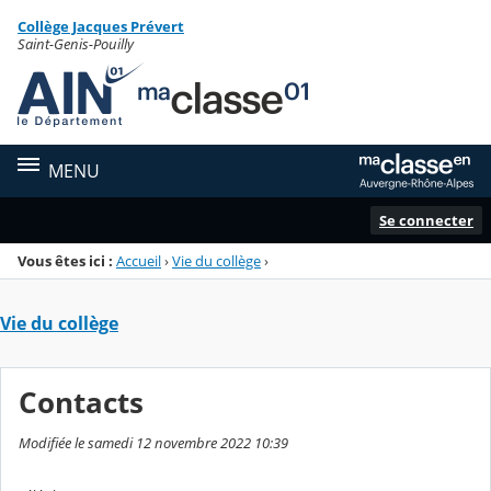
Panneau de gestion des cookies
Collège Jacques Prévert
Menu de la rubrique
Contenu
Saint-Genis-Pouilly
MENU
Se connecter
Vous êtes ici :
Accueil
›
Vie du collège
›
Vie du collège
Contacts
Modifiée le samedi 12 novembre 2022 10:39