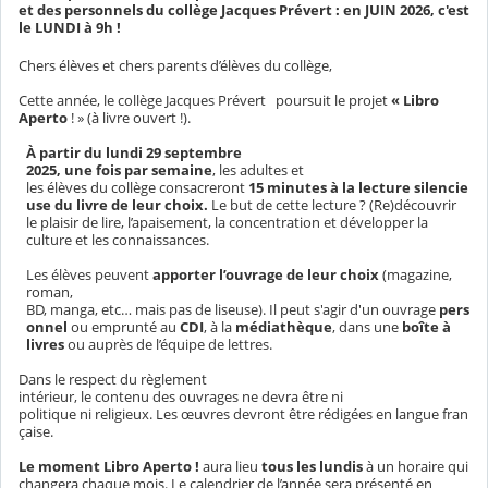
et des personnels du collège Jacques Prévert : en JUIN 2026, c'est
le LUNDI à 9h !
Chers élèves et chers parents d’élèves du collège,
Cette année, le collège Jacques Prévert poursuit le projet
« Libro
Aperto
! » (à livre ouvert !).
À partir du lundi 29 septembre
2025, une fois par semaine
, les adultes et
les élèves du collège consacreront
15 minutes à la lecture silencie
use du livre de leur choix.
Le but de cette lecture ? (Re)découvrir
le plaisir de lire, l’apaisement, la concentration et développer la
culture et les connaissances.
Les élèves peuvent
apporter l’ouvrage de leur choix
(magazine,
roman,
BD, manga, etc… mais pas de liseuse). Il peut s'agir d'un ouvrage
pers
onnel
ou emprunté au
CDI
, à la
médiathèque
, dans une
boîte à
livres
ou auprès de l’équipe de lettres.
Dans le respect du règlement
intérieur, le contenu des ouvrages ne devra être ni
politique ni religieux. Les œuvres devront être rédigées en langue fran
çaise.
Le moment Libro Aperto !
aura lieu
tous les lundis
à un horaire qui
changera chaque mois. Le calendrier de l’année sera présenté en