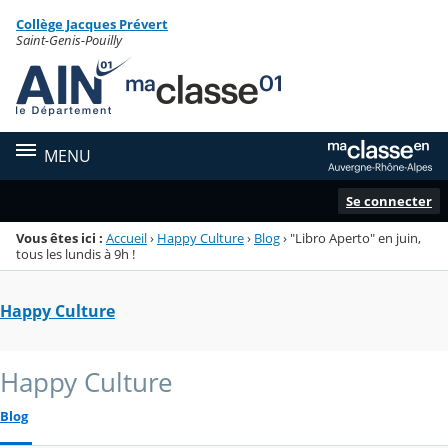
Panneau de gestion des cookies
Collège Jacques Prévert
Menu de la rubrique
Contenu
Saint-Genis-Pouilly
MENU
Se connecter
Vous êtes ici :
Accueil
›
Happy Culture
›
Blog
›
"Libro Aperto" en juin,
tous les lundis à 9h !
Happy Culture
Happy Culture
Blog