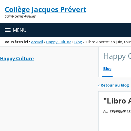
Panneau de gestion des cookies
Collège Jacques Prévert
Menu de la rubrique
Contenu
Saint-Genis-Pouilly
MENU
Vous êtes ici :
Accueil
›
Happy Culture
›
Blog
›
"Libro Aperto" en juin, tous
Happy C
Happy Culture
Blog
‹
Retour au blog
"Libro 
Par SEVERINE LEM