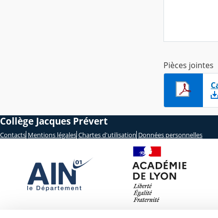
s/c Mada
Pièces jointes
C
Collège Jacques Prévert
Contacts
Mentions légales
Chartes d'utilisation
Données personnelles