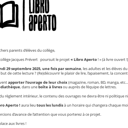
chers parents d’élèves du collège,
collège Jacques Prévert poursuit le projet
« Libro Aperto
! » (à livre ouvert !)
undi 29 septembre 2025, une fois par semaine
, les adultes et les élèves 
 but de cette lecture ? (Re)découvrir le plaisir de lire, l’apaisement, la conce
uvent
apporter l’ouvrage de leur choix
(magazine, roman, BD, manga, etc… m
diathèque
, dans une
boîte à livres
ou auprès de l’équipe de lettres.
du règlement intérieur, le contenu des ouvrages ne devra être ni politique ni
ro Aperto !
aura lieu
tous les lundis
à un horaire qui changera chaque mois.
cions d’avance de l’attention que vous porterez à ce projet.
lace aux livres !