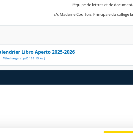
L’équipe de lettres et de document
me Courtois, Principale du collège Jacques
alendrier Libro Aperto 2025-2026
Télécharger
( .
pdf
,
133.13
ko
)