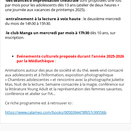
-
des séances d’improvisation théâtrale
sont proposées une fois
par mois pour les adolescents dès 13 ans (atelier de deux heures +
une journée aux vacances de printemps 2025).
-
entraînement à la lecture à voix haute
: le deuxième mercredi
du mois de 14h30 à 15h30.
-
le club Manga
un mercredi par mois à 17h30
dès 10 ans, sur
inscription.
Evénements culturels proposés durant l’année 2025-2026
par la Médiathèque
:
Animations autour des jeux de société et du thé, week-end consacré
aux adolescents et à l’information, exposition photographique
« Chambres adolescentes » et rencontre avec la photographe Juliette
Mas, Nuit de la lecture, Semaine consacrée à la magie, conférence sur
la littérature Young Adult et la représentation des femmes savantes,
conférence et atelier sur l’IA…
Ce riche programme est à retrouver ici :
https://www.calameo.com/books/0050394478f657c99556b