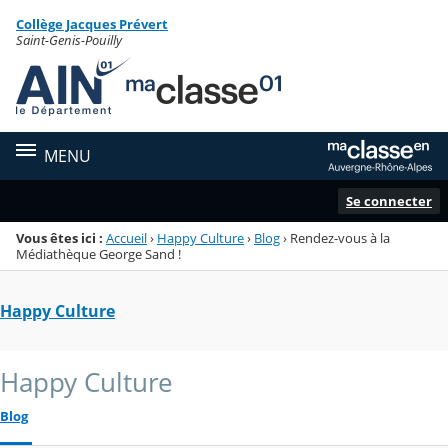
Panneau de gestion des cookies
Collège Jacques Prévert
Menu de la rubrique
Contenu
Saint-Genis-Pouilly
MENU
Se connecter
Vous êtes ici :
Accueil
›
Happy Culture
›
Blog
›
Rendez-vous à la
Médiathèque George Sand !
Happy Culture
Happy Culture
Blog