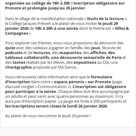
organisée au collège de 18h à 20h ! Inscription obligatoire sur
Pronote et prolongée jusqu'au 26 janvier.
Dans le sillage de la manifestation nationale «
Nuits de la lecture
»,
le Collège Jacques Prévert a le plaisir de vous inviter
le jeudi 29
janvier 2026
de
18h à 20h à une soirée
dont le thème est «
Villes &
Campagnes
».
Pour explorer ces thèmes, nous vous proposons de découvrir des
quizz
avec des cadeaux à gagner en famille, des
jeux
, l’écoute de
podcasts
et de
lectures,
des
maquettes
, des
affiches, des
tableaux collaboratifs, une découverte sensorielle de Paris
et
des
textes
réalisés par les élèves, des
expositions
au CDI, une
chorégraphie
proposée par l’AS Danse…
Vous retrouverez cette information ainsi que le
formulaire
d’inscription
dans votre «
espace parents
»
sur Pronote
(page
d’accueil /onglet « Communication »).
L’inscription est obligatoire
pour participer à la soirée
. Chaque élève doit être accompagné par
un adulte et peut venir avec quatre personnes au maximum. Il n’y
aura pas d’inscription-papier. La jauge est fixée à 200 participants et
les inscriptions seront closes le lundi 26 janvier
2026
.
Au plaisir de vous rencontrer le jeudi 29 janvier !