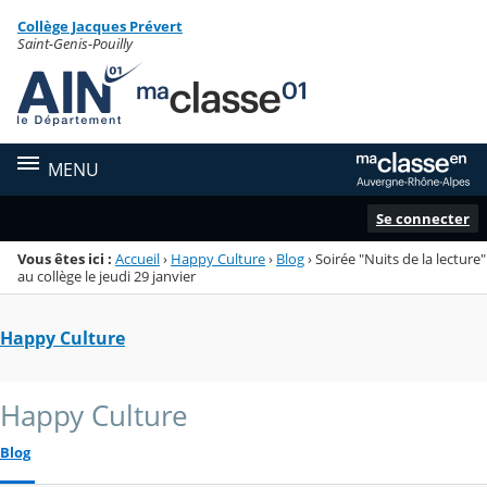
Panneau de gestion des cookies
Collège Jacques Prévert
Menu de la rubrique
Contenu
Saint-Genis-Pouilly
MENU
Se connecter
Vous êtes ici :
Accueil
›
Happy Culture
›
Blog
›
Soirée "Nuits de la lecture"
au collège le jeudi 29 janvier
Happy Culture
Happy Culture
Blog