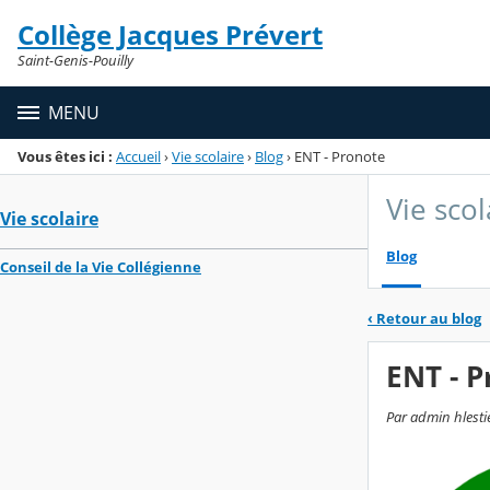
Panneau de gestion des cookies
Collège Jacques Prévert
Menu de la rubrique
Contenu
Saint-Genis-Pouilly
MENU
Vous êtes ici :
Accueil
›
Vie scolaire
›
Blog
›
ENT - Pronote
Vie scol
Vie scolaire
Blog
Conseil de la Vie Collégienne
‹
Retour au blog
ENT - P
Par admin hlesti