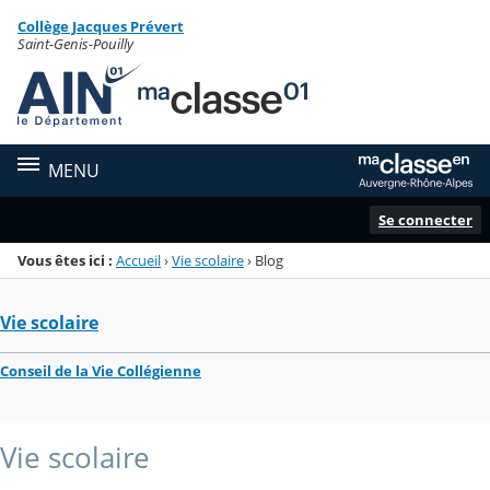
Panneau de gestion des cookies
Collège Jacques Prévert
Menu de la rubrique
Contenu
Saint-Genis-Pouilly
MENU
Se connecter
Vous êtes ici :
Accueil
›
Vie scolaire
›
Blog
Vie scolaire
Conseil de la Vie Collégienne
Vie scolaire