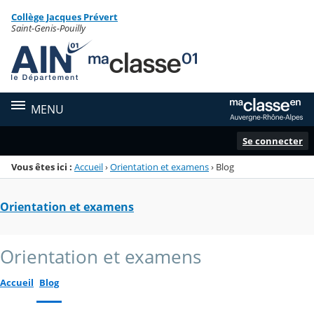
Panneau de gestion des cookies
Collège Jacques Prévert
Menu de la rubrique
Contenu
Saint-Genis-Pouilly
MENU
Se connecter
Vous êtes ici :
Accueil
›
Orientation et examens
›
Blog
Orientation et examens
Orientation et examens
Accueil
Blog