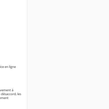
ice en ligne
tivement à
 désaccord, les
sement