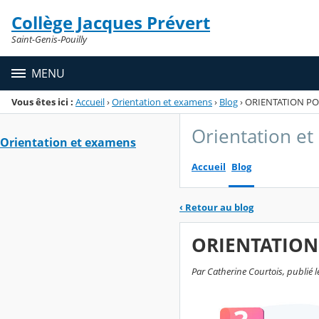
Panneau de gestion des cookies
Collège Jacques Prévert
Menu de la rubrique
Contenu
Saint-Genis-Pouilly
MENU
Vous êtes ici :
Accueil
›
Orientation et examens
›
Blog
›
ORIENTATION PO
Orientation e
Orientation et examens
Accueil
Blog
‹
Retour au blog
ORIENTATION
Par Catherine Courtois, publié le