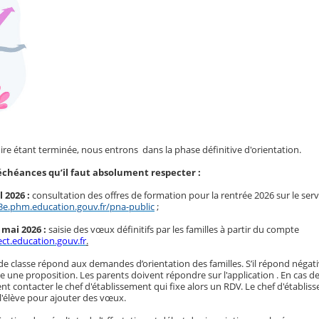
ire étant terminée, nous entrons dans la phase définitive d'orientation.
s échéances qu’il faut absolument respecter :
l 2026 :
consultation des offres de formation pour la rentrée 2026 sur le serv
n3e.phm.education.gouv.fr/pna-public
;
mai 2026 :
saisie des vœux définitifs par les familles à partir du compte
ct.education.gouv.fr
.
 de classe répond aux demandes d’orientation des familles. S’il répond néga
e une proposition. Les parents doivent répondre sur l'application . En cas de
 contacter le chef d'établissement qui fixe alors un RDV. Le chef d'établis
l'élève pour ajouter des vœux.